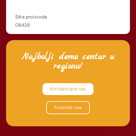
Šifra proizvoda:
08428
Najbolji demo centar u
regionu!
Kontaktirajte nas
Posetite nas