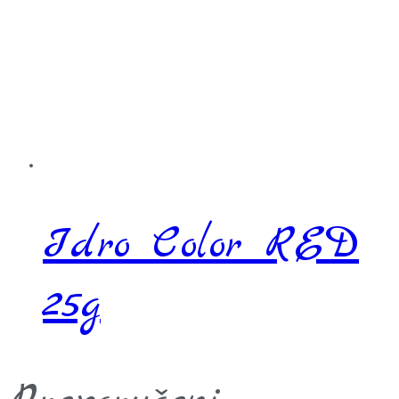
Idro Color RED
25g