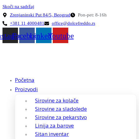
Skoči na sadržaj
Zrenjaninski Put 84/5, Beograd
Pon-pet: 8-16h
+381 11 4000481
office@dolcefreddo.rs
nstagram
Facebook
Linkedin
Youtube
Početna
Proizvodi
Sirovine za kolače
Sirovine za sladolede
Sirovine za pekarstvo
Linija za barove
Sitan inventar