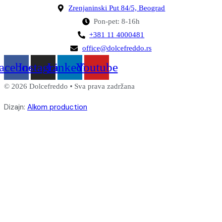
Zrenjaninski Put 84/5, Beograd
Pon-pet: 8-16h
+381 11 4000481
office@dolcefreddo.rs
acebook
Instagram
Linkedin
Youtube
© 2026 Dolcefreddo • Sva prava zadržana
Dizajn:
Alkom production