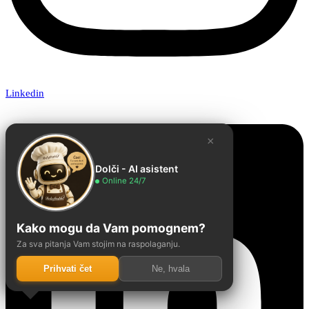
Linkedin
×
Dolči - AI asistent
Online 24/7
Kako mogu da Vam pomognem?
Za sva pitanja Vam stojim na raspolaganju.
Prihvati čet
Ne, hvala