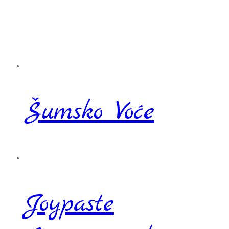
Šumsko Voće
Joypaste