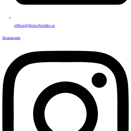
office@dolcefreddo.rs
Instagram