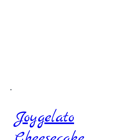
Joygelato
Cheesecake