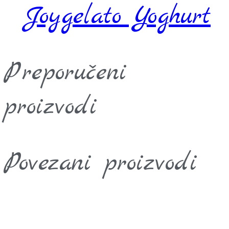
Joygelato Yoghurt
Preporučeni
proizvodi
Povezani proizvodi