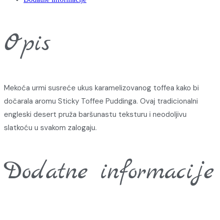
Opis
Mekoća urmi susreće ukus karamelizovanog toffea kako bi
dočarala aromu Sticky Toffee Puddinga. Ovaj tradicionalni
engleski desert pruža baršunastu teksturu i neodoljivu
slatkoću u svakom zalogaju.
Dodatne informacije