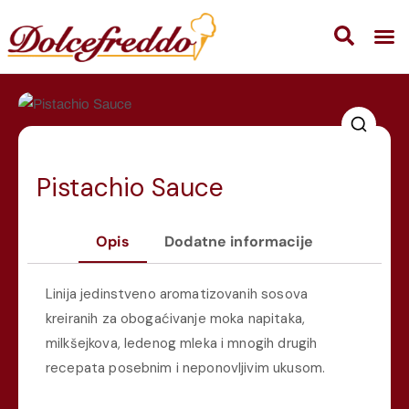
Pistachio Sauce
Opis
Dodatne informacije
Linija jedinstveno aromatizovanih sosova
kreiranih za obogaćivanje moka napitaka,
milkšejkova, ledenog mleka i mnogih drugih
recepata posebnim i neponovljivim ukusom.