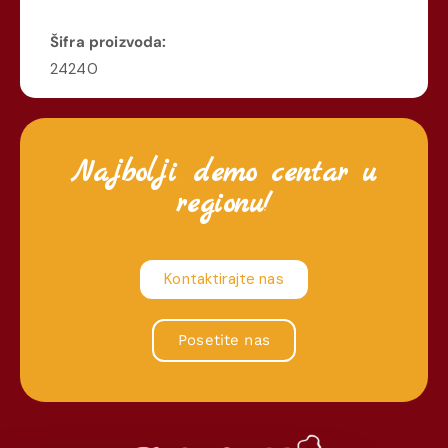
Šifra proizvoda:
24240
Najbolji demo centar u
regionu!
Kontaktirajte nas
Posetite nas