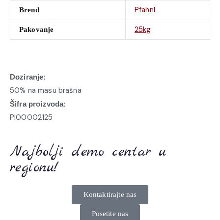
Pfahnl
Brend
25kg
Pakovanje
Doziranje:
50% na masu brašna
Šifra proizvoda:
PI00002125
Najbolji demo centar u
regionu!
Kontaktirajte nas
Posetite nas