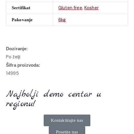
Gluten free
,
Kosher
Sertifikat
6kg
Pakovanje
Doziranje:
Po želji
Šifra proizvoda:
14995
Najbolji demo centar u
regionu!
Kontaktirajte nas
Posetite nas