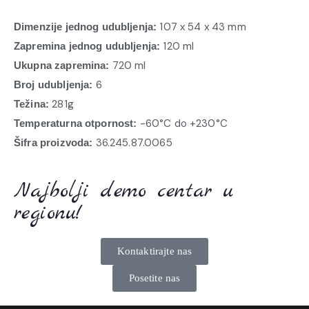
107 x 54 x 43 mm
Dimenzije jednog udubljenja:
120 ml
Zapremina jednog udubljenja:
720 ml
Ukupna zapremina:
6
Broj udubljenja:
281g
Težina:
-60°C do +230°C
Temperaturna otpornost:
36.245.87.0065
Šifra proizvoda:
Najbolji demo centar u
regionu!
Kontaktirajte nas
Posetite nas