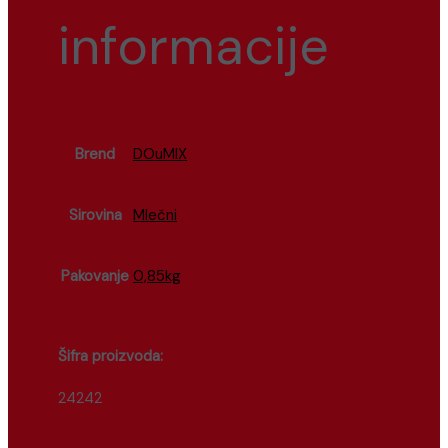
informacije
Brend
DOuMIX
Sirovina
Mlečni
Pakovanje
0,85kg
Šifra proizvoda:
24242