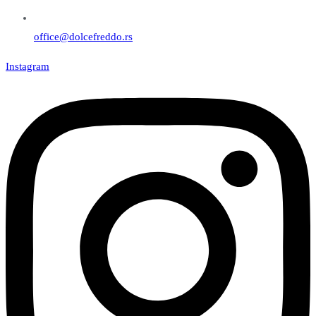
office@dolcefreddo.rs
Instagram