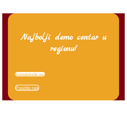
Najbolji demo centar u
regionu!
Kontaktirajte nas
Posetite nas