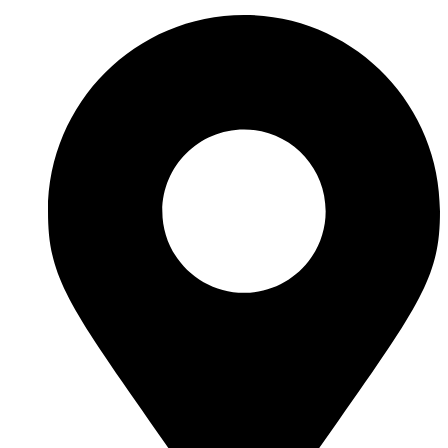
Skoči
na
sadržaj