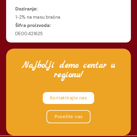
Doziranje:
1-2% na masu brašna
Šifra proizvoda:
DE00421625
Najbolji demo centar u
regionu!
Kontaktirajte nas
Posetite nas