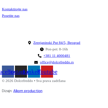
Kontaktirajte nas
Posetite nas
Zrenjaninski Put 84/5, Beograd
Pon-pet: 8-16h
+381 11 4000481
office@dolcefreddo.rs
acebook
Instagram
Linkedin
Youtube
© 2026 Dolcefreddo • Sva prava zadržana
Dizajn:
Alkom production