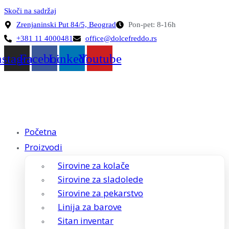
Skoči na sadržaj
Zrenjaninski Put 84/5, Beograd
Pon-pet: 8-16h
+381 11 4000481
office@dolcefreddo.rs
nstagram
Facebook
Linkedin
Youtube
Početna
Proizvodi
Sirovine za kolače
Sirovine za sladolede
Sirovine za pekarstvo
Linija za barove
Sitan inventar