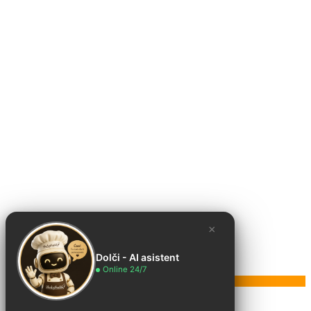
×
Dolči - AI asistent
Online 24/7
Poruka