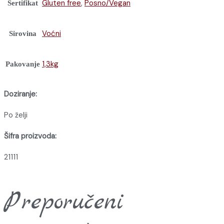
Gluten free
,
Posno/Vegan
Sertifikat
Voćni
Sirovina
1,3kg
Pakovanje
Doziranje:
Po želji
Šifra proizvoda:
21111
Preporučeni