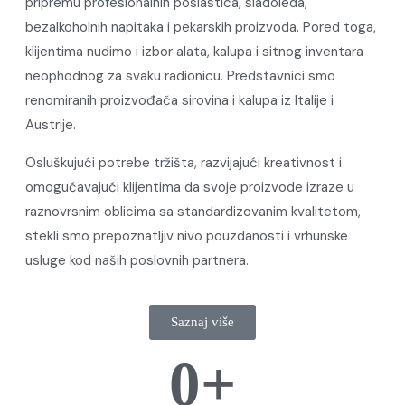
pripremu profesionalnih poslastica, sladoleda,
bezalkoholnih napitaka i pekarskih proizvoda. Pored toga,
klijentima nudimo i izbor alata, kalupa i sitnog inventara
neophodnog za svaku radionicu. Predstavnici smo
renomiranih proizvođača sirovina i kalupa iz Italije i
Austrije.
Osluškujući potrebe tržišta, razvijajući kreativnost i
omogućavajući klijentima da svoje proizvode izraze u
raznovrsnim oblicima sa standardizovanim kvalitetom,
stekli smo prepoznatljiv nivo pouzdanosti i vrhunske
usluge kod naših poslovnih partnera.
Saznaj više
0
+