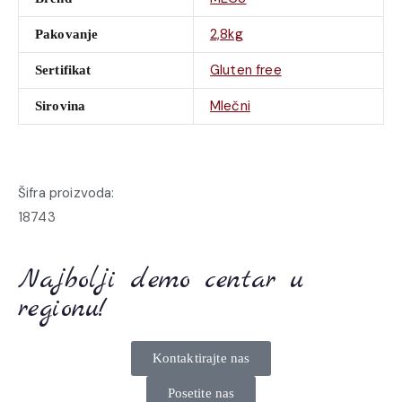
2,8kg
Pakovanje
Gluten free
Sertifikat
Mlečni
Sirovina
Šifra proizvoda:
18743
Najbolji demo centar u
regionu!
Kontaktirajte nas
Posetite nas