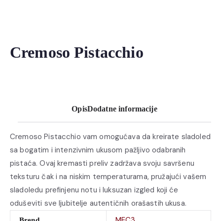
Cremoso Pistacchio
Opis
Dodatne informacije
Cremoso Pistacchio vam omogućava da kreirate sladoled
sa bogatim i intenzivnim ukusom pažljivo odabranih
pistaća. Ovaj kremasti preliv zadržava svoju savršenu
teksturu čak i na niskim temperaturama, pružajući vašem
sladoledu prefinjenu notu i luksuzan izgled koji će
oduševiti sve ljubitelje autentičnih orašastih ukusa.
MEC3
Brend