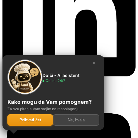
×
Dolči - AI asistent
Online 24/7
Youtube
Kako mogu da Vam pomognem?
Za sva pitanja Vam stojim na raspolaganju.
Prihvati čet
Ne, hvala