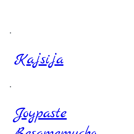
Kajsija
Joypaste
Besamemucho