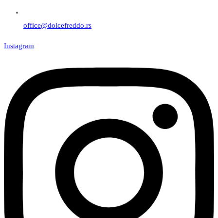
office@dolcefreddo.rs
Instagram