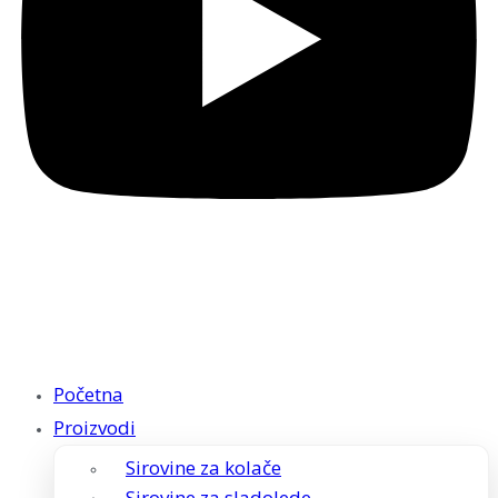
Početna
Proizvodi
Sirovine za kolače
Sirovine za sladolede