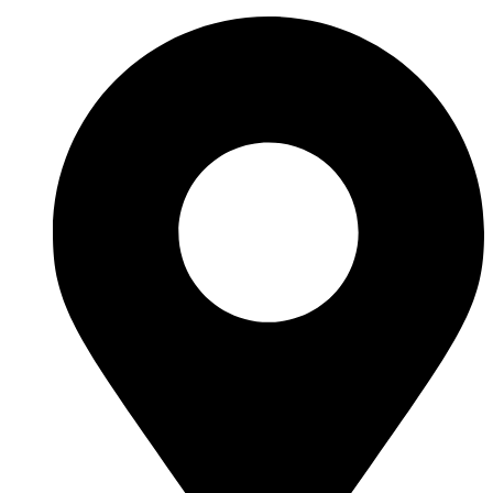
Skoči
na
sadržaj