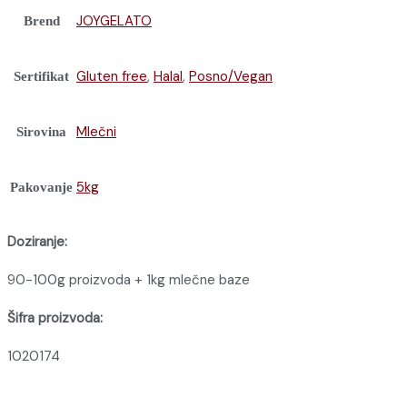
JOYGELATO
Brend
Gluten free
,
Halal
,
Posno/Vegan
Sertifikat
Mlečni
Sirovina
5kg
Pakovanje
Doziranje:
90-100g proizvoda + 1kg mlečne baze
Šifra proizvoda:
1020174