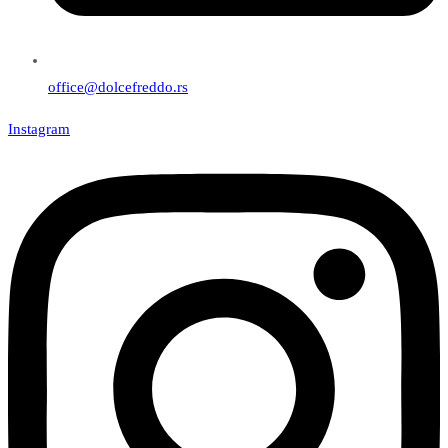
office@dolcefreddo.rs
Instagram