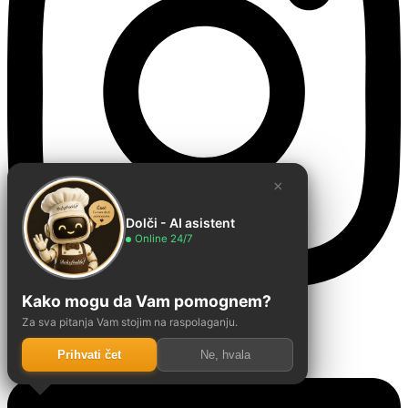
×
Dolči - AI asistent
Online 24/7
Kako mogu da Vam pomognem?
Za sva pitanja Vam stojim na raspolaganju.
Linkedin
Prihvati čet
Ne, hvala