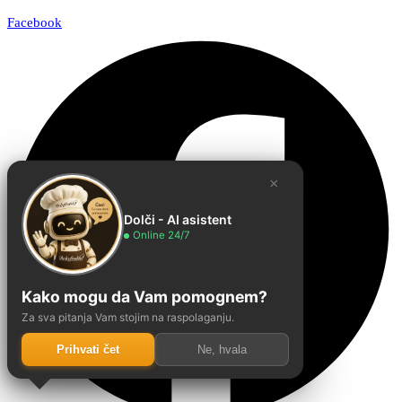
Facebook
×
Dolči - AI asistent
Online 24/7
Kako mogu da Vam pomognem?
Za sva pitanja Vam stojim na raspolaganju.
Prihvati čet
Ne, hvala