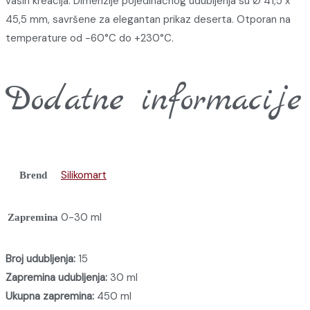
vaših kreacija. Dimenzije pojedinačnog udubljenja su Ø 41,5 x
45,5 mm, savršene za elegantan prikaz deserta. Otporan na
temperature od -60°C do +230°C.
Dodatne informacije
Silikomart
Brend
0-30 ml
Zapremina
Broj udubljenja:
15
Zapremina udubljenja:
30 ml
Ukupna zapremina:
450 ml