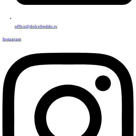
office@dolcefreddo.rs
Instagram