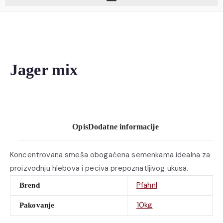
Jager mix
Opis
Dodatne informacije
Koncentrovana smeša obogaćena semenkama idealna za
proizvodnju hlebova i peciva prepoznatljivog ukusa.
Pfahnl
Brend
10kg
Pakovanje