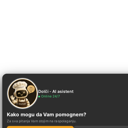
Dolči - AI asistent
Online 24/7
Kako mogu da Vam pomognem?
Za sva pitanja Vam stojim na raspolaganju.