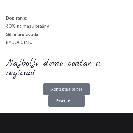
Doziranje:
30% na masu brašna
Šifra proizvoda:
BA00651410
Najbolji demo centar u
regionu!
Kontaktirajte nas
Posetite nas